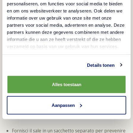
personaliseren, om functies voor social media te bieden
en om ons websiteverkeer te analyseren. Ook delen we
informatie over uw gebruik van onze site met onze
partners voor social media, adverteren en analyse. Deze
partners kunnen deze gegevens combineren met andere
informatie die u aan ze heeft verstrekt of die ze hebben
verzameld op basis van uw gebruik van hun services.
Details tonen
Alles toestaan
Ulteriori
Raccomandazioni:
Aanpassen
Per mantenere la croccantezza ottimale:
Fornisci il sale in un sacchetto separato per prevenire