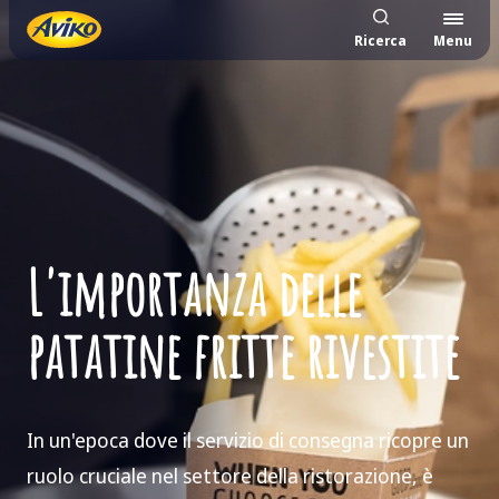
Ricerca
Menu
L'importanza delle
patatine fritte rivestite
In un'epoca dove il servizio di consegna ricopre un
ruolo cruciale nel settore della ristorazione, è