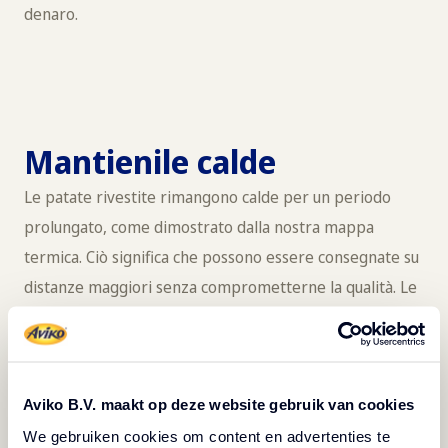
denaro.
Mantienile calde
Le patate rivestite rimangono calde per un periodo
prolungato, come dimostrato dalla nostra mappa
termica. Ciò significa che possono essere consegnate su
distanze maggiori senza comprometterne la qualità. Le
patate Aviko SuperCrunch offrono una qualità di
consegna costante, aumentando la probabilità di
ricevere recensioni positive e di fidelizzare quindi i
Aviko B.V. maakt op deze website gebruik van cookies
clienti.
We gebruiken cookies om content en advertenties te