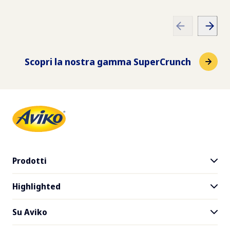
Scopri la nostra gamma SuperCrunch
Prodotti
Highlighted
Gamma dei prodotti
SuperCrunch
Su Aviko
The House of Fries