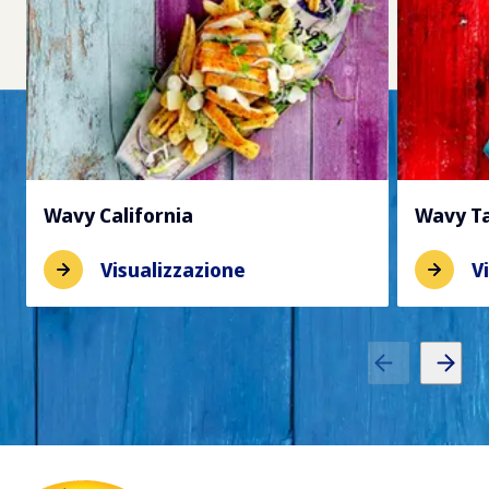
Wavy California
Wavy Ta
Visualizzazione
V