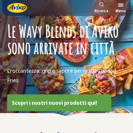
Ricerca
Menu
Le Wavy Blends di Aviko
sono arrivate in città
Croccantezza, grip e sapore per le tue Loaded
Fries
Scopri i nostri nuovi prodotti qui!