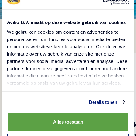
Aviko B.V. maakt op deze website gebruik van cookies
We gebruiken cookies om content en advertenties te
Scoprile subito!
personaliseren, om functies voor social media te bieden
en om ons websiteverkeer te analyseren. Ook delen we
informatie over uw gebruik van onze site met onze
partners voor social media, adverteren en analyse. Deze
partners kunnen deze gegevens combineren met andere
informatie die u aan ze heeft verstrekt of die ze hebben
verzameld op basis van uw gebruik van hun services.
Details tonen
Aviko Wavy Blends Cheezz Onion
Alles toestaan
Style
Avi
Da intingere, assaporare e condire
Da imm