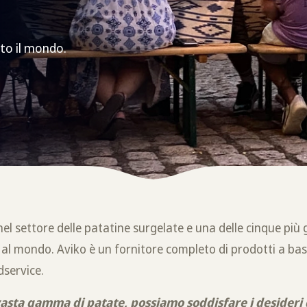
to il mondo.
nel settore delle patatine surgelate e una delle cinque più 
al mondo. Aviko è un fornitore completo di prodotti a bas
dservice.
vasta gamma di patate, possiamo soddisfare i desideri d