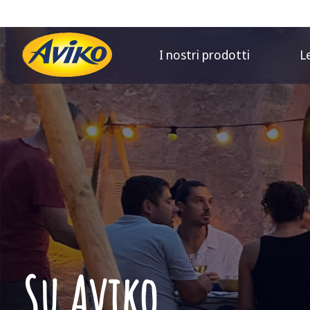
I nostri prodotti
L
Su Aviko