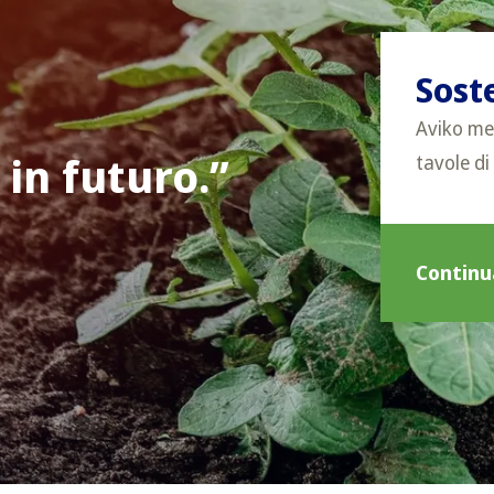
Soste
Aviko met
 in futuro.
tavole di
Continu