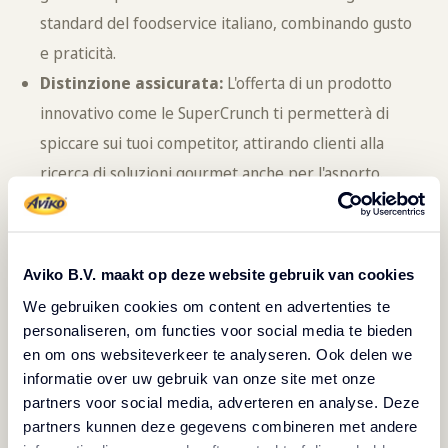
standard del foodservice italiano, combinando gusto
e praticità.
Distinzione assicurata:
L'offerta di un prodotto
innovativo come le SuperCrunch ti permetterà di
spiccare sui tuoi competitor, attirando clienti alla
ricerca di soluzioni gourmet anche per l'asporto.
Fidelizzazione garantita:
La qualità superiore,
unita alla croccantezza unica delle SuperCrunch,
promette di trasformare ogni cliente in un fan,
Aviko B.V. maakt op deze website gebruik van cookies
provare per credere!
We gebruiken cookies om content en advertenties te
personaliseren, om functies voor social media te bieden
Rinnova l'esperienza con Aviko
en om ons websiteverkeer te analyseren. Ook delen we
informatie over uw gebruik van onze site met onze
Scegliere Aviko significa optare per un partner che
partners voor social media, adverteren en analyse. Deze
comprende le sfide del settore e propone soluzioni
partners kunnen deze gegevens combineren met andere
innovative, come grazie alle nostre patatine super