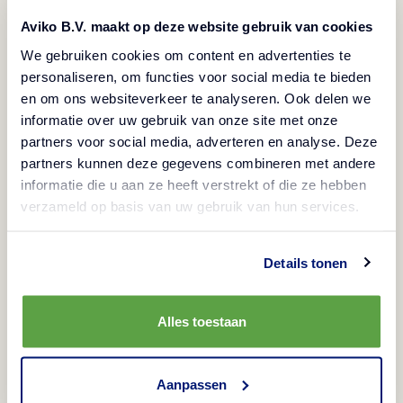
Aviko B.V. maakt op deze website gebruik van cookies
We gebruiken cookies om content en advertenties te
personaliseren, om functies voor social media te bieden
en om ons websiteverkeer te analyseren. Ook delen we
informatie over uw gebruik van onze site met onze
partners voor social media, adverteren en analyse. Deze
Descrizione
partners kunnen deze gegevens combineren met andere
informatie die u aan ze heeft verstrekt of die ze hebben
Senza glutine
Prodotto surgelato
verzameld op basis van uw gebruik van hun services.
Vegetariano
Vegano
Halal
Details tonen
I contorni sono i veri eroi silenziosi di ogni menu:
completano il piatto, migliorano l’esperienza a
Alles toestaan
tavola e aumentano il valore percepito. Le Deep
Crinkle Slices di Aviko portano tutto questo a un
livello superiore. Il loro taglio ondulato profondo
Aanpassen