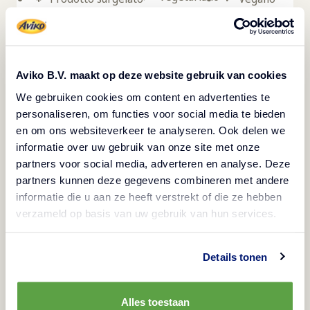
Halal
Le patatine da 7 mm di Aviko non sono rivestite e
rappresentano la scelta ideale per fast food e
Aviko B.V. maakt op deze website gebruik van cookies
ristoranti che desiderano accompagnare
We gebruiken cookies om content en advertenties te
personaliseren, om functies voor social media te bieden
hamburger, kebab e altri piatti con deliziose
en om ons websiteverkeer te analyseren. Ook delen we
patatine sottili. Questo prodotto è realizzato a
informatie over uw gebruik van onze site met onze
partire da patate che vengono attentamente
partners voor social media, adverteren en analyse. Deze
lavate, selezionate, sbucciate, affettate,
partners kunnen deze gegevens combineren met andere
informatie die u aan ze heeft verstrekt of die ze hebben
sbollentate, essiccate, prefritte in olio vegetale,
verzameld op basis van uw gebruik van hun services.
congelate e infine confezionate.
Details tonen
Metodi di preparazione
Alles toestaan