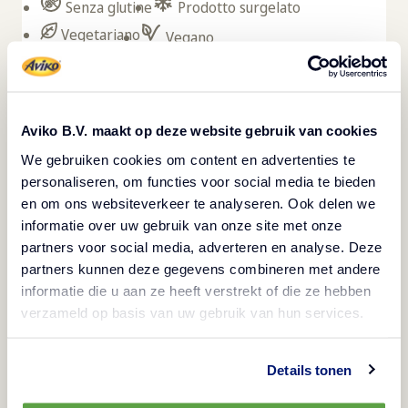
Senza glutine
Prodotto surgelato
Vegetariano
Vegano
Con uno strato esterno croccante e un cuore
morbido, queste crocchette di patate sono
Aviko B.V. maakt op deze website gebruik van cookies
irresistibili. Contengono purè di patate e possono
We gebruiken cookies om content en advertenties te
essere facilmente e rapidamente preparate nella
personaliseren, om functies voor social media te bieden
friggitrice, garantendo un notevole risparmio di
en om ons websiteverkeer te analyseren. Ook delen we
tempo in cucina. Le dimensioni ridotte delle
informatie over uw gebruik van onze site met onze
crocchette le rendono ideali per essere
partners voor social media, adverteren en analyse. Deze
partners kunnen deze gegevens combineren met andere
porzionate con precisione, contribuendo a ridurre
informatie die u aan ze heeft verstrekt of die ze hebben
gli sprechi. Conservate a -18°C, le crocchette
verzameld op basis van uw gebruik van hun services.
mantengono la loro freschezza per un periodo
fino a 24 mesi.
Details tonen