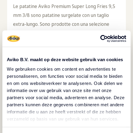
Le patatine Aviko Premium Super Long Fries 9,5
mm 3/8 sono patatine surgelate con un taglio
extra-lungo. Sono prodotte con una selezione
delle migliori patate, che consentono un taglio
extra-lungo. La lunghezza delle patatine le rende
perfette per riempire un piatto, richiedendo
meno patatine per porzione. Le patatine sono
Aviko B.V. maakt op deze website gebruik van cookies
facili e veloci da preparare nella friggitrice e
We gebruiken cookies om content en advertenties te
personaliseren, om functies voor social media te bieden
ventilatono risparmiare tempo prezioso in cucina.
en om ons websiteverkeer te analyseren. Ook delen we
Se mantenute congelate a una temperatura di
informatie over uw gebruik van onze site met onze
-18℃, si conservano fino a 24 mesi, riducendo le
partners voor social media, adverteren en analyse. Deze
perdite. Le patatine si abbinano bene ad
partners kunnen deze gegevens combineren met andere
informatie die u aan ze heeft verstrekt of die ze hebben
hamburger, hotdog e a una varietà di piatti a base
verzameld op basis van uw gebruik van hun services.
di carne o pesce. Queste patatine sono adatte a
diete senza glutine, vegetariane e halal. Questo