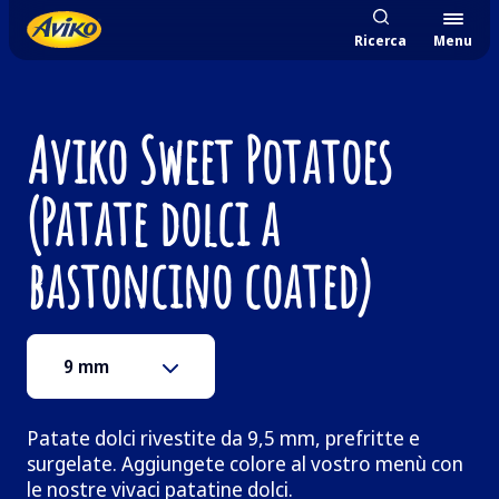
Ricerca
Menu
Aviko Sweet Potatoes
(Patate dolci a
bastoncino coated)
9 mm
Patate dolci rivestite da 9,5 mm, prefritte e
surgelate. Aggiungete colore al vostro menù con
le nostre vivaci patatine dolci.