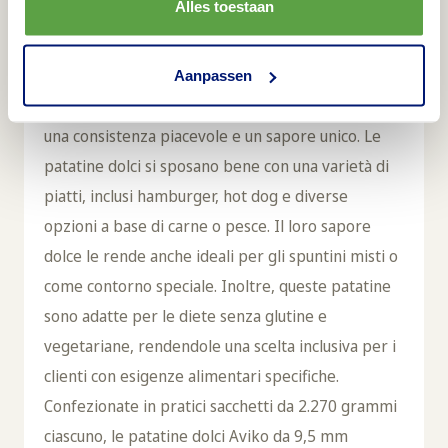
Alles toestaan
conferiscono loro un sapore naturalmente dolce e
un caratteristico colore arancione. La particolarità
di queste patatine sta nel loro rivestimento
Aanpassen
speciale che le rende extra croccanti, garantendo
una consistenza piacevole e un sapore unico. Le
patatine dolci si sposano bene con una varietà di
piatti, inclusi hamburger, hot dog e diverse
opzioni a base di carne o pesce. Il loro sapore
dolce le rende anche ideali per gli spuntini misti o
come contorno speciale. Inoltre, queste patatine
sono adatte per le diete senza glutine e
vegetariane, rendendole una scelta inclusiva per i
clienti con esigenze alimentari specifiche.
Confezionate in pratici sacchetti da 2.270 grammi
ciascuno, le patatine dolci Aviko da 9,5 mm