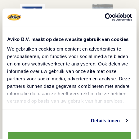
Aviko B.V. maakt op deze website gebruik van cookies
We gebruiken cookies om content en advertenties te
Descrizione
personaliseren, om functies voor social media te bieden
en om ons websiteverkeer te analyseren. Ook delen we
informatie over uw gebruik van onze site met onze
Senza glutine
Prodotto surgelato
partners voor social media, adverteren en analyse. Deze
Vegetariano
Vegano
Halal
partners kunnen deze gegevens combineren met andere
informatie die u aan ze heeft verstrekt of die ze hebben
Le patatine dolci Aviko da 9,5 mm 3/8
verzameld op basis van uw gebruik van hun services.
rappresentano un'opzione gustosa e versatile per
i ristoranti e i locali che desiderano offrire un
Details tonen
accompagnamento speciale ai loro piatti. Queste
patatine sono preparate con patate dolci, che