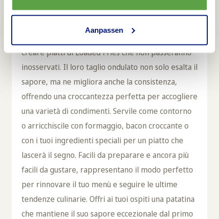
Rinnova il tuo menù con le nostre Wavy Blends
Paprika Fries! Queste patatine, arricchite da un
Aanpassen
gustoso sapore di paprika, sono la base ideale per
creare piatti di Loaded Fries che non passeranno
inosservati. Il loro taglio ondulato non solo esalta il
sapore, ma ne migliora anche la consistenza,
offrendo una croccantezza perfetta per accogliere
una varietà di condimenti. Servile come contorno
o arricchiscile con formaggio, bacon croccante o
con i tuoi ingredienti speciali per un piatto che
lascerà il segno. Facili da preparare e ancora più
facili da gustare, rappresentano il modo perfetto
per rinnovare il tuo menù e seguire le ultime
tendenze culinarie. Offri ai tuoi ospiti una patatina
che mantiene il suo sapore eccezionale dal primo