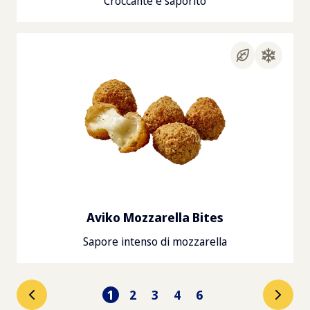
Croccante e saporito
Aviko Mozzarella Bites
Sapore intenso di mozzarella
1
2
3
4
6