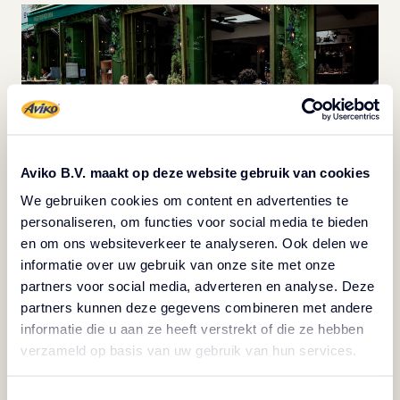
Aviko B.V. maakt op deze website gebruik van cookies
We gebruiken cookies om content en advertenties te
personaliseren, om functies voor social media te bieden
en om ons websiteverkeer te analyseren. Ook delen we
Usa i social media: Usa i social media per promuovere
informatie over uw gebruik van onze site met onze
la tua terrazza e qualsiasi evento speciale o
partners voor social media, adverteren en analyse. Deze
partners kunnen deze gegevens combineren met andere
promozione che hai pianificato. Condividi foto del tuo
informatie die u aan ze heeft verstrekt of die ze hebben
cibo e della terrazza per attirare i clienti a visitare.
verzameld op basis van uw gebruik van hun services.
Considera offerte per l'aperitivo: Offri speciali per
l'aperitivo durante le prime ore serali per attrarre