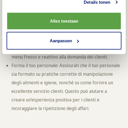
Details tonen
clienti che potrebbero essere alla ricerca di un drink
e un boccone leggero dopo il lavoro.
Alles toestaan
Avere un menu flessibile: Considera di avere un menu
flessibile che possa essere adattato in base alle
preferenze dei clienti e alla disponibilità degli
Aanpassen
ingredienti. Questo può aiutare a mantenere il tuo
menu fresco e reattivo alla domanda dei clienti.
Forma il tuo personale: Assicurati che il tuo personale
sia formato su pratiche corrette di manipolazione
degli alimenti e igiene, nonché su come fornire un
eccellente servizio clienti. Questo può aiutare a
creare un'esperienza positiva per i clienti e
incoraggiare la ripetizione degli affari.