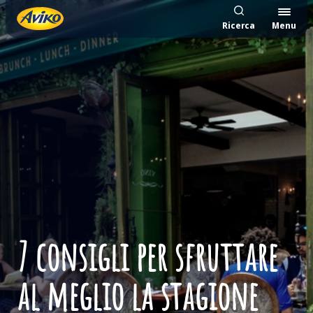
Ricerca
Menu
7 consigli per sfruttare
al meglio la stagione