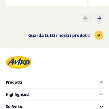
Guarda tutti i nostri prodotti
Prodotti
Highlighted
Gamma dei prodotti
SuperCrunch
Su Aviko
The House of Fries