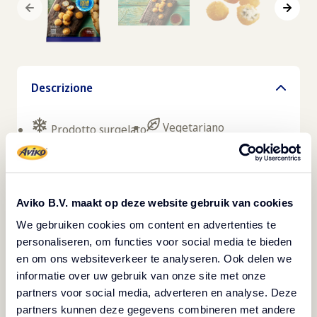
Descrizione
Vegetariano
Prodotto surgelato
Formaggio fresco cremoso avvolto in una
croccante panatura speziata.
Aviko B.V. maakt op deze website gebruik van cookies
I deliziosi Bocconcini di Cream Cheese Aviko, con
circa 15 g per porzione, hanno il formato ideale
We gebruiken cookies om content en advertenties te
personaliseren, om functies voor social media te bieden
per uno snack e si prestano a un'ampia varietà di
en om ons websiteverkeer te analyseren. Ook delen we
utilizzi: ideali come aperitivo, antipasto, finger
informatie over uw gebruik van onze site met onze
food vegetariano, per arricchire un'insalatiera
partners voor social media, adverteren en analyse. Deze
colorata o persino per il buffet della colazione.
partners kunnen deze gegevens combineren met andere