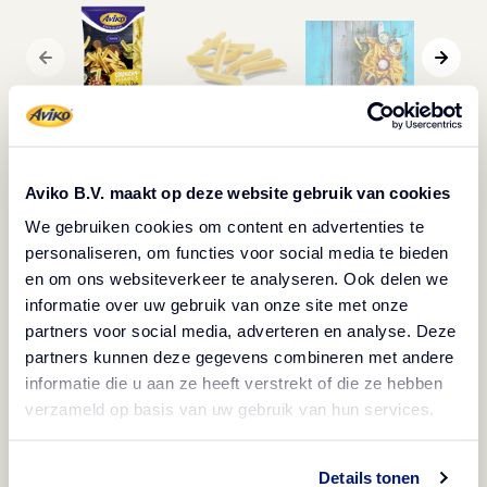
Descrizione
Aviko B.V. maakt op deze website gebruik van cookies
We gebruiken cookies om content en advertenties te
Senza glutine
Prodotto surgelato
personaliseren, om functies voor social media te bieden
Vegetariano
Vegano
Halal
en om ons websiteverkeer te analyseren. Ook delen we
informatie over uw gebruik van onze site met onze
Patatine a forma di U perfette per essere intinte.
partners voor social media, adverteren en analyse. Deze
partners kunnen deze gegevens combineren met andere
Il rivestimento senza glutine le mantiene calde e
informatie die u aan ze heeft verstrekt of die ze hebben
croccanti più a lungo, rendendole perfette alla
verzameld op basis van uw gebruik van hun services.
consegna e all'asporto. Possono essere servite
come spuntino, contorno o come parte di un
Details tonen